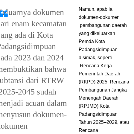
Namun, apabila
Keluarnya dokumen
dokumen-dokumen
dari enam kecamatan
pembangunan daerah
yang ada di Kota
yang dikeluarkan
Pemda Kota
Padangsidimpuan
Padangsidimpuan
pada 2023 dan 2024
disimak, seperti
Rencana Kerja
membuktikan bahwa
Pemerintah Daerah
subtansi dari RTRW
(RKPD) 2025, Rencana
2025-2045 sudah
Pembangunan Jangka
Menengah Daerah
menjadi acuan dalam
(RPJMD) Kota
menyusun dokumen-
Padangsidimpuan
Tahun 2025–2029, atau
dokumen
Rencana