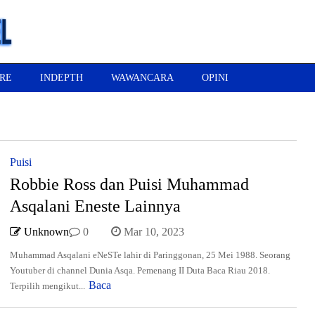
RE
INDEPTH
WAWANCARA
OPINI
Puisi
Robbie Ross dan Puisi Muhammad
Asqalani Eneste Lainnya
Unknown
0
Mar 10, 2023
Muhammad Asqalani eNeSTe lahir di Paringgonan, 25 Mei 1988. Seorang
Youtuber di channel Dunia Asqa. Pemenang II Duta Baca Riau 2018.
Baca
Terpilih mengikut...