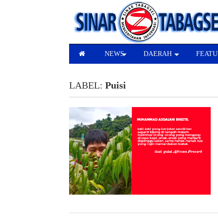
NEWS
DAERAH
FEATU
LABEL:
Puisi