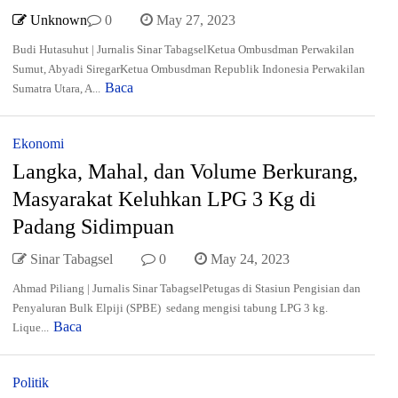
Unknown
0
May 27, 2023
Budi Hutasuhut | Jurnalis Sinar TabagselKetua Ombusdman Perwakilan
Sumut, Abyadi SiregarKetua Ombusdman Republik Indonesia Perwakilan
Baca
Sumatra Utara, A...
Ekonomi
Langka, Mahal, dan Volume Berkurang,
Masyarakat Keluhkan LPG 3 Kg di
Padang Sidimpuan
Sinar Tabagsel
0
May 24, 2023
Ahmad Piliang | Jurnalis Sinar TabagselPetugas di Stasiun Pengisian dan
Penyaluran Bulk Elpiji (SPBE) sedang mengisi tabung LPG 3 kg.
Baca
Lique...
Politik