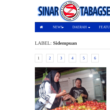
NEWS
DAERAH
FEATU
LABEL:
Sidempuan
1
2
3
4
5
6